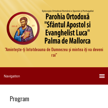
"Amintește-ți întotdeauna de Dumnezeu și mintea iți va deveni
rai"
Program