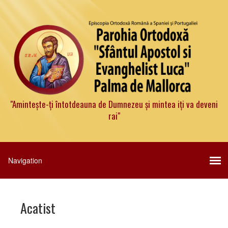
"Amintește-ți întotdeauna de Dumnezeu și mintea iți va deveni
rai"
Acatist